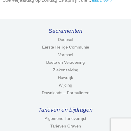
50e verjaardag op zondag 19 april jl., die...
lees meer >
Sacramenten
Doopsel
Eerste Heilige Communie
Vormsel
Boete en Verzoening
Ziekenzalving
Huwelijk
Wijding
Downloads – Formulieren
Tarieven en bijdragen
Algemene Tarievenlijst
Tarieven Graven