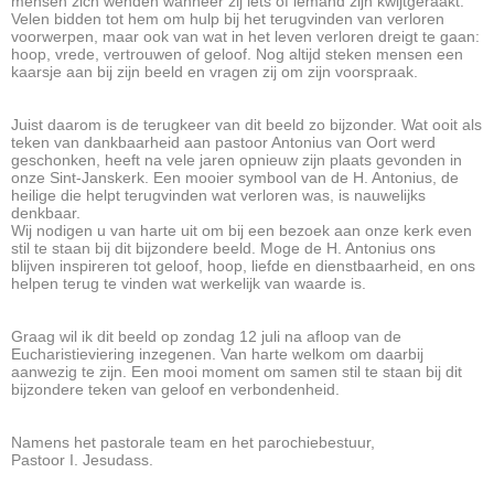
mensen zich wenden wanneer zij iets of iemand zijn kwijtgeraakt.
Velen bidden tot hem om hulp bij het terugvinden van verloren
voorwerpen, maar ook van wat in het leven verloren dreigt te gaan:
hoop, vrede, vertrouwen of geloof. Nog altijd steken mensen een
kaarsje aan bij zijn beeld en vragen zij om zijn voorspraak.
Juist daarom is de terugkeer van dit beeld zo bijzonder. Wat ooit als
teken van dankbaarheid aan pastoor Antonius van Oort werd
geschonken, heeft na vele jaren opnieuw zijn plaats gevonden in
onze Sint-Janskerk. Een mooier symbool van de H. Antonius, de
heilige die helpt terugvinden wat verloren was, is nauwelijks
denkbaar.
Wij nodigen u van harte uit om bij een bezoek aan onze kerk even
stil te staan bij dit bijzondere beeld. Moge de H. Antonius ons
blijven inspireren tot geloof, hoop, liefde en dienstbaarheid, en ons
helpen terug te vinden wat werkelijk van waarde is.
Graag wil ik dit beeld op zondag 12 juli na afloop van de
Eucharistieviering inzegenen. Van harte welkom om daarbij
aanwezig te zijn. Een mooi moment om samen stil te staan bij dit
bijzondere teken van geloof en verbondenheid.
Namens het pastorale team en het parochiebestuur,
Pastoor I. Jesudass.