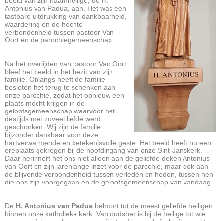
beeld van zijn naamheilige, de H.
Antonius van Padua, aan. Het was een
tastbare uitdrukking van dankbaarheid,
waardering en de hechte
verbondenheid tussen pastoor Van
Oort en de parochiegemeenschap.
Na het overlijden van pastoor Van Oort
bleef het beeld in het bezit van zijn
familie. Onlangs heeft de familie
besloten het terug te schenken aan
onze parochie, zodat het opnieuw een
plaats mocht krijgen in de
geloofsgemeenschap waarvoor het
destijds met zoveel liefde werd
geschonken. Wij zijn de familie
bijzonder dankbaar voor deze
hartverwarmende en betekenisvolle geste. Het beeld heeft nu een
ereplaats gekregen bij de hoofdingang van onze Sint-Janskerk.
Daar herinnert het ons niet alleen aan de geliefde deken Antonius
van Oort en zijn jarenlange inzet voor de parochie, maar ook aan
de blijvende verbondenheid tussen verleden en heden, tussen hen
die ons zijn voorgegaan en de geloofsgemeenschap van vandaag.
De
H. Antonius van Padua
behoort tot de meest geliefde heiligen
binnen onze katholieke kerk. Van oudsher is hij de heilige tot wie