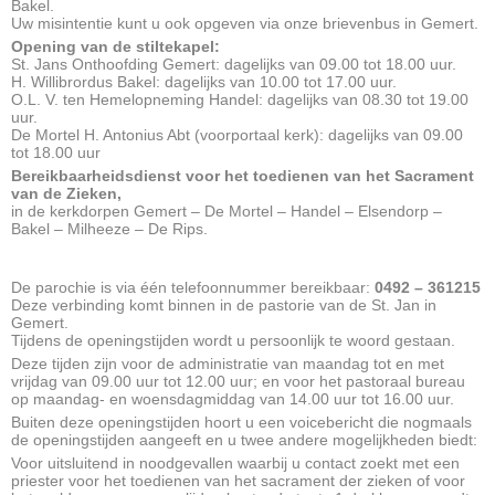
Bakel.
Uw misintentie kunt u ook opgeven via onze brievenbus in Gemert.
Opening van de stiltekapel:
St. Jans Onthoofding Gemert: dagelijks van 09.00 tot 18.00 uur.
H. Willibrordus Bakel: dagelijks van 10.00 tot 17.00 uur.
O.L. V. ten Hemelopneming Handel: dagelijks van 08.30 tot 19.00
uur.
De Mortel H. Antonius Abt (voorportaal kerk): dagelijks van 09.00
tot 18.00 uur
Bereikbaarheidsdienst voor het toedienen van het Sacrament
van de Zieken,
in de kerkdorpen Gemert – De Mortel – Handel – Elsendorp –
Bakel – Milheeze – De Rips.
De parochie is via één telefoonnummer bereikbaar:
0492 – 361215
Deze verbinding komt binnen in de pastorie van de St. Jan in
Gemert.
Tijdens de openingstijden wordt u persoonlijk te woord gestaan.
Deze tijden zijn voor de administratie van maandag tot en met
vrijdag van 09.00 uur tot 12.00 uur; en voor het pastoraal bureau
op maandag- en woensdagmiddag van 14.00 uur tot 16.00 uur.
Buiten deze openingstijden hoort u een voicebericht die nogmaals
de openingstijden aangeeft en u twee andere mogelijkheden biedt:
Voor uitsluitend in noodgevallen waarbij u contact zoekt met een
priester voor het toedienen van het sacrament der zieken of voor