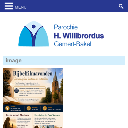
MENU
image