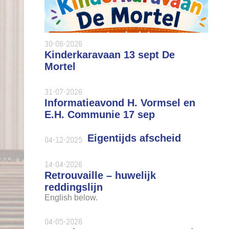
30-06-2026
Kinderkaravaan 13 sept De
Mortel
31-07-2026
Informatieavond H. Vormsel en
E.H. Communie 17 sep
Eigentijds afscheid
04-12-2025
14-04-2026
Retrouvaille – huwelijk
reddingslijn
English below.
04-05-2026