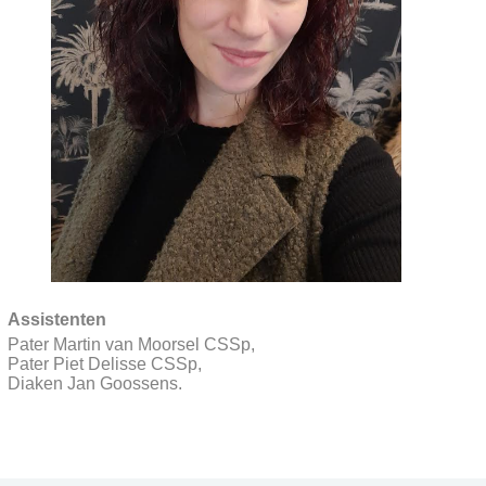
Assistenten
Pater Martin van Moorsel CSSp,
Pater Piet Delisse CSSp,
Diaken Jan Goossens.