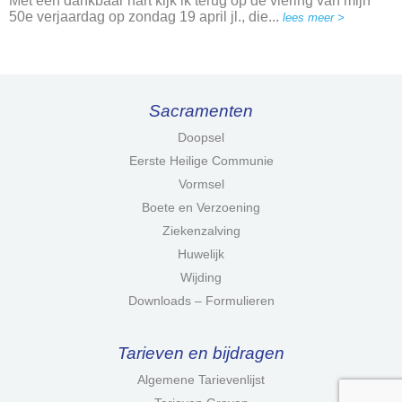
Met een dankbaar hart kijk ik terug op de viering van mijn
50e verjaardag op zondag 19 april jl., die...
lees meer >
Sacramenten
Doopsel
Eerste Heilige Communie
Vormsel
Boete en Verzoening
Ziekenzalving
Huwelijk
Wijding
Downloads – Formulieren
Tarieven en bijdragen
Algemene Tarievenlijst