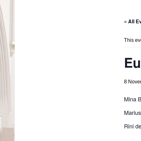
« All E
This ev
Eu
8 Nove
Mina B
Marius
Rini d