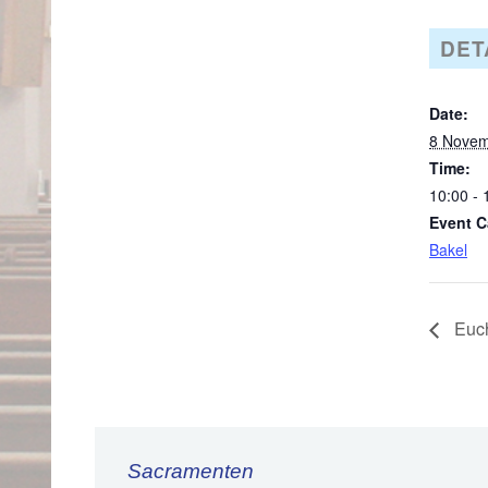
DET
Date:
8 Novem
Time:
10:00 - 
Event C
Bakel
Euch
Sacramenten