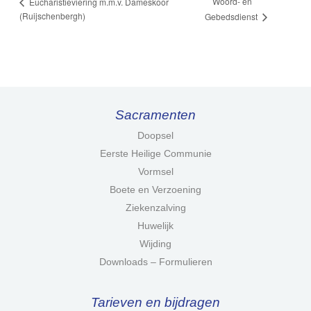
Woord- en
Eucharistieviering m.m.v. Dameskoor
(Ruijschenbergh)
Gebedsdienst
Sacramenten
Doopsel
Eerste Heilige Communie
Vormsel
Boete en Verzoening
Ziekenzalving
Huwelijk
Wijding
Downloads – Formulieren
Tarieven en bijdragen